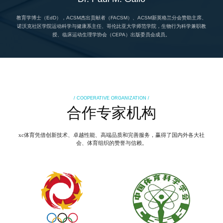
教育学博士（EdD），ACSM杰出贡献者（FACSM）、ACSM新英格兰分会赞助主席、
诺沃克社区学院运动科学与健康系主任、哥伦比亚大学师范学院，生物行为科学兼职教
授、临床运动生理学协会（CEPA）出版委员会成员。
/ COOPERATIVE ORGANIZATION /
合作专家机构
xc体育凭借创新技术、卓越性能、高端品质和完善服务，赢得了国内外各大社
会、体育组织的赞誉与信赖。